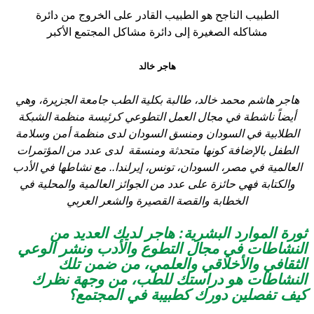
الطبيب الناجح هو الطبيب القادر على الخروج من دائرة
مشاكله الصغيرة إلى دائرة مشاكل المجتمع الأكبر
هاجر خالد
هاجر هاشم محمد خالد، طالبة بكلية الطب جامعة الجزيرة، وهي
أيضاً ناشطة في مجال العمل التطوعي كرئيسة منظمة الشبكة
الطلابية في السودان ومنسق السودان لدى منظمة أمن وسلامة
الطفل بالإضافة كونها متحدثة ومنسقة لدى عدد من المؤتمرات
العالمية في مصر، السودان، تونس، إيرلندا.. مع نشاطها في الأدب
والكتابة فهي حائزة على عدد من الجوائز العالمية والمحلية في
الخطابة والقصة القصيرة والشعر العربي
ثورة الموارد البشرية: هاجر لديك العديد من
النشاطات في مجال التطوع والأدب ونشر الوعي
الثقافي والأخلاقي والعلمي، من ضمن تلك
النشاطات هو دراستك للطب، من وجهة نظرك
كيف تفصلين دورك كطبيبة في المجتمع؟