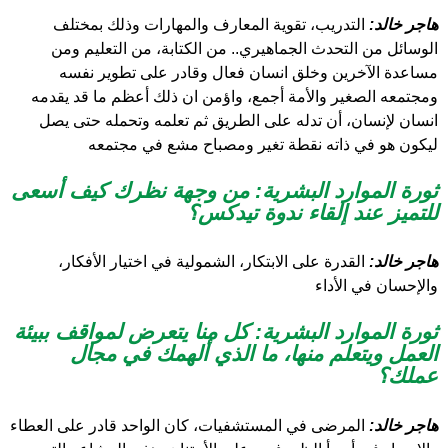
هاجر خالد:
التدريب، تقوية المعارف والمهارات وذلك بمختلف
الوسائل من التحدث الجماهيري.. من الكتابة، من التعليم ومن
مساعدة الآخرين وخلق انسان فعال وقادر على تطوير نفسه
ومجتمعه الصغير والأمة أجمع، واؤمن ان ذلك أعظم ما قد يقدمه
انسان لإنسان، أن تدله على الطريق ثم تعلمه وتحمله حتى يصل
ليكون هو في ذاته نقطة تغير ومصباح مشع في مجتمعه
ثورة الموارد البشرية:
من وجهة نظرك كيف أسعى
للتميز عند إلقاء ندوة تيدكس؟
هاجر خالد:
القدرة على الابتكار، الشمولية في اختيار الأفكار،
والإحسان في الأداء
ثورة الموارد البشرية: كل منا يتعرض لمواقف ببيئة
العمل ويتعلم منها، ما الذي ألهمك في مجال
عملك؟
هاجر خالد:
المرضى في المستشفيات، كان الواحد قادر على العطاء