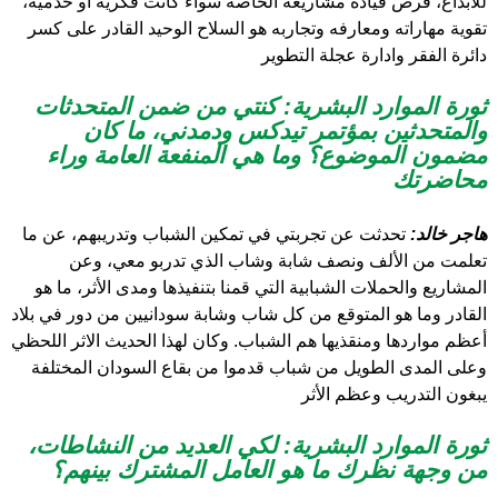
للابداع، فرص قيادة مشاريعه الخاصة سواء كانت فكرية أو خدمية،
تقوية مهاراته ومعارفه وتجاربه هو السلاح الوحيد القادر على كسر
دائرة الفقر وادارة عجلة التطوير
ثورة الموارد البشرية: كنتي من ضمن المتحدثات
والمتحدثين بمؤتمر تيدكس ودمدني، ما كان
مضمون الموضوع؟ وما هي المنفعة العامة وراء
محاضرتك
هاجر خالد:
تحدثت عن تجربتي في تمكين الشباب وتدريبهم، عن ما
تعلمت من الألف ونصف شابة وشاب الذي تدربو معي، وعن
المشاريع والحملات الشبابية التي قمنا بتنفيذها ومدى الأثر، ما هو
القادر وما هو المتوقع من كل شاب وشابة سودانيين من دور في بلاد
أعظم مواردها ومنقذيها هم الشباب. وكان لهذا الحديث الاثر اللحظي
وعلى المدى الطويل من شباب قدموا من بقاع السودان المختلفة
يبغون التدريب وعظم الأثر
ثورة الموارد البشرية:
لكي العديد من النشاطات،
من وجهة نظرك ما هو العامل المشترك بينهم؟