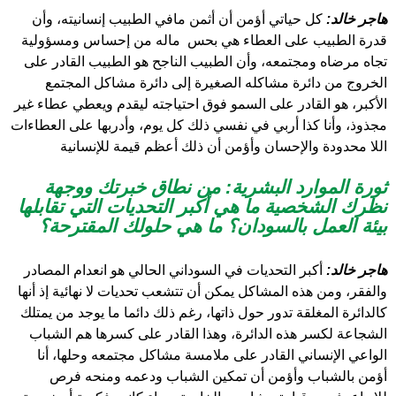
هاجر خالد:
كل حياتي أؤمن أن أثمن مافي الطبيب إنسانيته، وأن
قدرة الطبيب على العطاء هي بحس ماله من إحساس ومسؤولية
تجاه مرضاه ومجتمعه، وأن الطبيب الناجح هو الطبيب القادر على
الخروج من دائرة مشاكله الصغيرة إلى دائرة مشاكل المجتمع
الأكبر، هو القادر على السمو فوق احتياجته ليقدم ويعطي عطاء غير
مجذوذ، وأنا كذا أربي في نفسي ذلك كل يوم، وأدربها على العطاءات
اللا محدودة والإحسان وأؤمن أن ذلك أعظم قيمة للإنسانية
ثورة الموارد البشرية: من نطاق خبرتك ووجهة
نظرك الشخصية ما هي أكبر التحديات التي تقابلها
بيئة العمل بالسودان؟ ما هي حلولك المقترحة؟
هاجر خالد:
أكبر التحديات في السوداني الحالي هو انعدام المصادر
والفقر، ومن هذه المشاكل يمكن أن تتشعب تحديات لا نهائية إذ أنها
كالدائرة المغلقة تدور حول ذاتها، رغم ذلك دائما ما يوجد من يمتلك
الشجاعة لكسر هذه الدائرة، وهذا القادر على كسرها هم الشباب
الواعي الإنساني القادر على ملامسة مشاكل مجتمعه وحلها، أنا
أؤمن بالشباب وأؤمن أن تمكين الشباب ودعمه ومنحه فرص