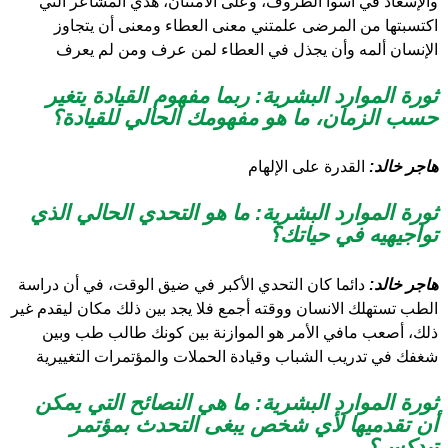
والإسعاد في أسوأ الظروف، وعلى الأمتنان، هذي المشاعر التي
اكتسبتها من المرضى علمتني معنى العطاء ومعنى أن يتجاوز
الإنسان ألمه وأن يجذل في العطاء لمن عرف ومن لم يعرف
ثورة الموارد البشرية:
ربما مفهوم القيادة يتغير
حسب الزمان، ما هو مفهومك الحالي للقيادة؟
هاجر خالد:
القدرة على الإلهام
ثورة الموارد البشرية: ما هو التحدي الحالي الذي
تواجيهيه في حياتك؟
هاجر خالد:
دائما كان التحدي الأكبر في ضيق الوقت، في أن دراسة
الطب تستهلك الانسان ووقته أجمع فلا يجد بين ذلك مكان ليقدم غير
ذلك، أصعب مافي الأمر هو الموازنة بين كونك طالب طب وبين
شغفك في تدريب الشباب وقيادة الحملات والمؤتمرات التغييرية
ثورة الموارد البشرية: ما هي النصائح التي يمكن
أن تقدميها لأي شخص يبغى التحدث بمؤتمر
تيدكس؟