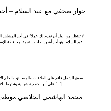
حوار صحفي مع عبد السلام – أحد 
عبد السلام، هو أحد أشهر صاحب عربة بمحافظة الإسكند
سوق الشغل قائم على العلاقات والمصالح، والحلم الأم
على أنها، جمعية شبابية يشترط للانخراط فيها أن يكون السن بين 18 و40 سنة وهذا حسب المعايير الدولية، إذ أنها تابعة تنظيميا للغرفة الفتية العالمية. وقد انطلق […]
محمد الهاشمي الجلاصي موظف ببل