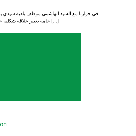
في حوارنا مع السيد الهاشمي موظف بلدية سيدي بو سع
عامة تعتبر علاقة شكلية خاصة قبل ثورة 14 جانفي، فقد كان هنالك دائما عدة حواجز بين البلدية و المواطن. و عند تسائلنا عن مدى سعي البلدية لتحسين […]
ion