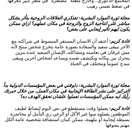
المجتمع الذكوري.. وخارج مظلة “مضطرة” في مطر كتير مغرقها
في ضغط نفسي رهيب
مجلة ثورة الموارد البشرية:
تفتكري العلاقات الزوجية بتأثر بشكل
مباشر على انتاجية الزوج والزوجة في مكان عملهم؟ ازاي ممكن
يكون ليهم تأثير إيجابي على بعض؟
غادة كريم
:
أعتقد أن الانسان المستقر المبسوط في شراكته مع
الآخر بيبقى سعيد والسعادة بصورة عامة بتخرج شخص منتج لأنه
مش غرقان في تعاسته ومشاكله، الإنسان السعيد عنده بنزين
يتحرك من مكانه ويكتشف نفسه ويساعد أشخاص آخرين ويبقى
مبدع عموماً ومختلف في الحياة
مجلة ثورة الموارد البشرية:
دلوقتي في بعض المؤسسات الدولية بدأ
التركيز على نشر الطاقة الإيجابية في مكان العمل، من خلال خبرتك
رأيك ايه ممكن المؤسسات تعملوا علشان تحقق الهدف ده؟
غادة كريم
:
يعملوا وقت مستقطع في نص اليوم لنشاط لطيف
الموظفين يعملوه سوا غير الأكل أو الرغي زي التأمل أو محاضرة
بسيطة إيجابية أو ملهمة، ممكن كمان استضافة شخصية عامة الكل
مهتم يشوفها