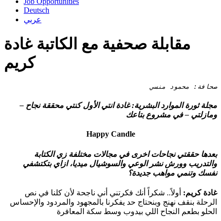
Job Opportunities
Deutsch
عربي
مقابلة صحفية مع الكاتبة غادة
كريم
صحافة: محمود منسي
مجلة ثورة الموارد البشرية: غادة انتي الأول كنتي محققة نجاح –
ومازلتي – في مشروع بتاعك
Happy Candle
بعدها حققتي نجاحات اخرى في مجالات مختلفة زي الكتابة
والتدريب وورش نشر الوعي والسوشيال ميديا، ازاي بتكتشفي
نفسك وتنمي مواهب جديدة؟
غادة كريم:
أولاً.. شكراً أنك فكرتني أني ناجحة لأن كلنا في نص
الرحلة بنقف نهنج وبنحتاج حد يفكرنا بالمجهود والمردود والإحساس
الحلو بطعم النجاح اللي بيدوب وسط سكة المعافرة