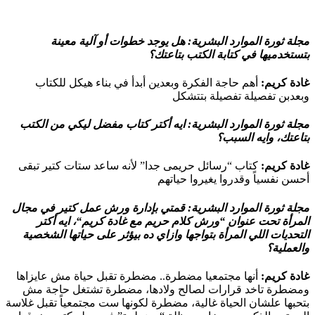
مجلة ثورة الموارد البشرية:
هل يوجد خطوات أو آلية معينة
بتستخدميها في كتابة الكتب بتاعتك؟
غادة كريم:
أهم حاجة الفكرة وبعدين أبدأ في بناء هيكل للكتاب
وبعدبن تفصيلة تفصيلة بتتشكل
مجلة ثورة الموارد البشرية:
ايه أكتر كتاب مفضل ليكي من الكتب
بتاعتك، وايه السبب؟
غادة كريم:
كتاب “رسائل حريمى جدا” لأنه ساعد ستات كتير تبقى
أحسن نفسياً وقدروا يغيروا حياتهم
مجلة ثورة الموارد البشرية:
قمتي بإدارة ورش عمل كتير في مجال
المرأة تحت عنوان “
ورش كلام حريم مع غادة كريم
“، ايه أكتر
التحديات اللي المرأة بتواجها وازاي ده بيؤثر على حياتها الشخصية
والعملية؟
غادة كريم:
أنها مجتمعيا مضطرة.. مضطرة تقبل حياة مش عايزاها
ومضطرة تاخد قرارات لصالح ولادها، مضطرة تشتغل حاجة مش
بتحبها علشان الحياة غالية، مضطرة لكونها ست مجتمعياً تقبل غلاسة