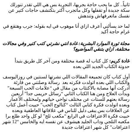
ثانياً.. كل ما بحب حاجة بجربها، التجربة بس هي اللي تقدر تنورلك
سكة جديدة أو تقفلها وكل ماتجرب أكتر بتكتشف حاجات كتير عن
نفسك ماتعرفهاش وتندهش
لما حد يسألني أعرف ازاي أنا موهوب في ايه بقوله: جرب وهتقع في
غرام حاجة أكيد
مجلة ثورة الموارد البشرية:
غادة انتي نشرتي كتب كتير وفي مجالات
مختلفة، ازاي بتنقي المواضيع؟
غادة كريم:
كل كتاب له قصة مختلفة ومن آخر كل طريق بتبدأ
حدوتة الكتاب الجديد اللي بعده
أول كتاب كان تجميعة المقالات اللي نشرتها لسنتين في روزاليوسف
والكتاب اللي بعده اتولدت فكرته بعد رسالة وصلتني من قارئة
أدركت أنها مصابة بالاكتئاب من مقال في “علامات الحب السبعة”
وبدأت العلاج ومن هنا الكتاب الثاني “رسائل حريمى جدا” أربعين
رسالة بعتهم للستات عن مختلف نواحي حياتهم ولمختلف الأعمار
وبعده اتولدت فكرة كتابي الثالث “كتالوج الحب” حبيت أعمل كتاب
عن العلاقات بس يبقى دليل للناس في علاقاتها العاطفية وبعده
حبيت فكرة الاعترافات في الرابع “مكعب ثلج” لو كل واحد طلع برا
مكعبه التلجي وداب الجليد هيشوف عن نفسه ايه والخامس “12 شهر
اعترافات” كل شهر اعترافات جديدة