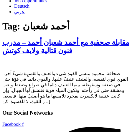
Job Opportunities
Deutsch
عربي
Tag:
أحمد شعبان
مقابلة صحفية مع أحمد شعبان أحمد – مدرب
فنون قتالية ولايف كوتش
صحافة: محمود منسي القوة شيء والعنف والقسوة شيءٌ آخر..
القوي قوي لنفسه، والعنيف عنيفٌ عليها. والقوي دائماً في قوّة حتى
في ضعفه وسقوطه، بينما العنيف دائماً في صراع وضغط وتعب
ومشقة حتى في راحته. وتكون المياه قوية فتنشق لها الجبال. وإن
كانت عنيفة لانكسرت بمجرد تلامسها ما هو أصلبُ منها. فاسعى
للقوة، لا للقسوة. كن […]
Our Social Networks
Facebook-f