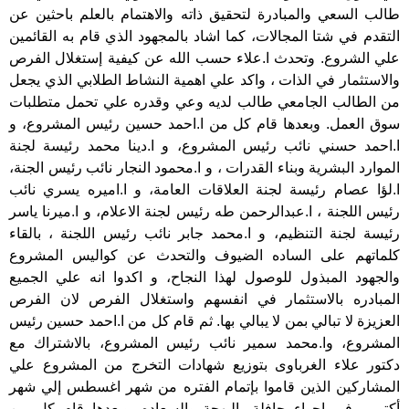
طالب السعي والمبادرة لتحقيق ذاته والاهتمام بالعلم باحثين عن
التقدم في شتا المجالات، كما اشاد بالمجهود الذي قام به القائمين
علي الشروع. وتحدث ا.علاء حسب الله عن كيفية إستغلال الفرص
والاستثمار في الذات ، واكد علي اهمية النشاط الطلابي الذي يجعل
من الطالب الجامعي طالب لديه وعي وقدره علي تحمل متطلبات
سوق العمل. وبعدها قام كل من ا.احمد حسين رئيس المشروع، و
ا.احمد حسني نائب رئيس المشروع، و ا.دينا محمد رئيسة لجنة
الموارد البشرية وبناء القدرات ، و ا.محمود النجار نائب رئيس الجنة،
ا.لؤا عصام رئيسة لجنة العلاقات العامة، و ا.اميره يسري نائب
رئيس اللجنة ، ا.عبدالرحمن طه رئيس لجنة الاعلام، و ا.ميرنا ياسر
رئيسة لجنة التنظيم، و ا.محمد جابر نائب رئيس اللجنة ، بالقاء
كلماتهم على الساده الضيوف والتحدث عن كواليس المشروع
والجهود المبذول للوصول لهذا النجاح، و اكدوا انه علي الجميع
المبادره بالاستثمار في انفسهم واستغلال الفرص لان الفرص
العزيزة لا تبالي بمن لا يبالي بها. ثم قام كل من ا.احمد حسين رئيس
المشروع، وا.محمد سمير نائب رئيس المشروع، بالاشتراك مع
دكتور علاء الغرباوى بتوزيع شهادات التخرج من المشروع علي
المشاركين الذين قاموا بإتمام الفتره من شهر اغسطس إلي شهر
أكتوبر، في اجواء حافلة بالبهجة والسعاده. وبعدها قام كل من