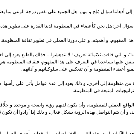
إلى أذهاننا سؤال مُلِح و مهم: هل الجميع على نفس درجة الوعي بما يعن
ذهننا سؤال آخر: هل نحن كأعضاء في المنظومة لدينا القدرة على تطوير هذه 
المفهوم، و أهميته، و على دورنا العملي في تطوير ثقافة المنظومة.
، و التي فاقت ثلاثمائة تعريف ! لا تندهشوا… فذلك بالطبع يعود إلى اخت
فق عليها تساعدنا في التعرف على هذا المفهوم، فثقافة المنظومة هي
ميع أعضاء المنظومة و أن تنعكس على سلوكياتهم و أدائهم.
افة من منظومة إلى أخرى، و ذلك يعود إلى عدة عوامل يأتي على رأسها
ستراتيجيات المتبعة في المنظومة.
لواقع العملي للمنظومة، وأن يكون لديهم رؤية واضحة و موحدة و خلًاقة
يد، و أن يتم التواصل بهذه الرؤية بشكل فعَال، و ذلك إذا أرادوا أن تكو
يجدوا الآليات لربط هذه القيم و الافتراضات و التوقعات بأهداف العمل 