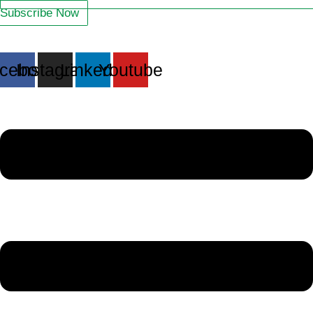
Subscribe Now
cebook
Instagram
Linkedin
Youtube