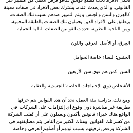
يُحمى الأفراد تحت مظلةِ قوانينٍ تكافؤ فرص العمل من التمييز غير
القانوني، و الذي يحدث عندما يشترك بعض الافراد في صفات معينة
كالعِرق والسن والجنس و يتم التمييز ضدهم بسبب تلك الصفات.
ويطلق على الأفراد الذين يحملون تلك الصفات بالطبقة المحمية.
ومن الناحية النظرية، حددت القوانين الصفات التالية للحماية
العِرق، أو الأصل العرقي واللون
الجنس: النساء خاصة الحوامل
السن: كمن هم فوق سن الأربعين
الأشخاص ذوي الإحتياجات الخاصة: الجسدية والعقلية
ومع ذلك، بدراسة بيئة العمل، نجد أن هذه القوانين يتم خرقها
بطريقة غير مباشرة دون وقوع أي إلتزامات على الشركات. في
الواقع هناك خبراء قانونين يأكدون ويعملون على أن تُفلت الشركة
من كسر تلك القوانين. وهناك الكثير من الناس يتم مضايقتهم في
الشركة ورفض ترقيتهم بسبب لونهم أو أصلهم العرقي وخاصة