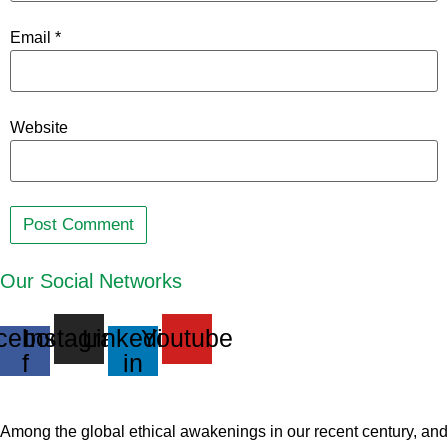
Email
*
Website
Our Social Networks
cebook-
Instagram
Linkedin-
Youtube
f
in
Among the global ethical awakenings in our recent century, and