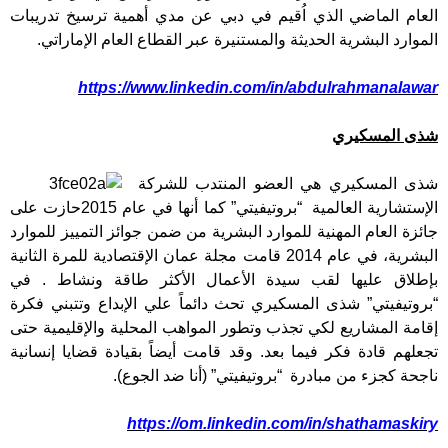
العام الماضي الذي اُقيم في دبي عن مدي أهمية ترسيخ تدريبات
الموارد البشرية الحديثة والمستنيرة عبر القطاع العام الإماراتي.
https://www.linkedin.com/in/abdulrahmanalawar
شذى المسكيري
شذى المسكيري هي العضو المنتدب للشركة
الإستشارية العالمية “بروتيفيتي” كما أنها في عام 2015حازت على
جائزة العام المهنية للموارد البشرية من ضمن جوائز التمييز للموارد
البشرية، في عام 2014 قامت مجلة عمان الإقتصادية للمرة الثانية
بإطلاق عليها لقب سيدة الأعمال الأكثر طاقة ونشاط . في
“بروتيفيتي” شذى المسكيري تحث دائماً علي الإبداع وتتبني فكرة
إقامة المشاريع لكي تجذب وتطور المواهب المحلية والإقليمية حتى
تجعلهم قادة فكر فيما بعد. وقد قامت أيضاً بقيادة قضايا إنسانية
ناجحة كجزء من مبادرة “بروتيفيتي” (أنا ضد الجوع).
https://om.linkedin.com/in/shathamaskiry