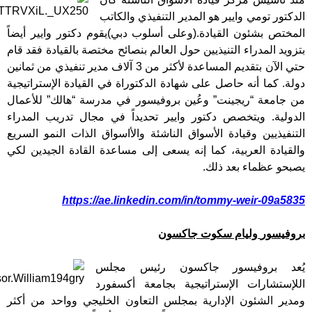
الدكتور تومي وايير هو المدير التنفيذي والكاتب
المختص بشئون القيادة.(وعلى أسلوب دبي)يقوم دكتور وايير أيضاً
بتزويد المدراء التنيذيين حول العالم بنصائح مختصة بالقيادة فقد قام
حتي الآن بتقديم المساعدة لأكثر من 3 آلاف مدير تنفيذي من ثمانين
دولة. كما أنه حاصل على شهادة الدكتوراة في القيادة الإستراتيجية
من جامعة “ريجينت” وعُين بروفيسور في مدرسة “هالك” للأعمال
الدولية. ويتخصص دكتور وايير تحديداً في مجال تدريب المدراء
التنفيذيين وقيادة الأسواق الناشئة والأاسواق الذات النمو السريع
والقيادة العربية، كما إنه يسعى إلى مساعدة القادة الجيدين لكي
يصبحو عظماء بعد ذلك.
https://ae.linkedin.com/in/tommy-weir-09a5835
بروفيسور
وليام سكوت جاكسون
يُعد بروفيسور جاكسون رئيس مجلس
اللإستشارات الإستراتيجية بجامعة أكسفورد
ومدير الشئون الإدارية بمجلس التعاون الخليجي وواحد من أكثر