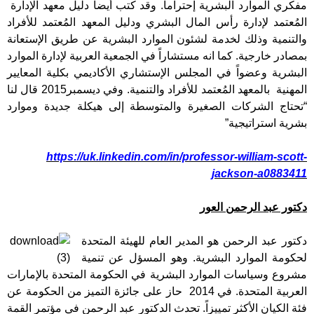
مفكري الموارد البشرية إحتراماً. وقد كتب أيضاً دليل معهد الإدارة
المُعتمد لإدارة رأس المال البشري ودليل المعهد المُعتمد للأفراد
والتنمية وذلك لخدمة لشئون الموارد البشرية عن طريق الإستعانة
بمصادر خارجية. كما انه مستشاراً في الجمعية العربية لإدارة الموارد
البشرية وعضواً في المجلس الإستشاري الأكاديمي بكلية المعايير
المهنية بالمعهد المُعتمد للأفراد والتنمية. وفي ديسمبر2015 قال لنا
“تحتاج الشركات الصغيرة والمتوسطة إلى هيكلة جديدة وموارد
بشرية استراتيجية”
https://uk.linkedin.com/in/professor-william-scott-
jackson-a0883411
دكتور عبد الرحمن العور
دكتور عبد الرحمن هو المدير العام للهيئة المتحدة
لحكومة الموارد البشرية. وهو المسؤل عن تنمية
مشروع وسياسات الموارد البشرية في الحكومة المتحدة بالإمارات
العربية المتحدة. في 2014 حاز على جائزة التميز من الحكومة عن
فئة الكيان الأكثر تمييزاً. تحدث الدكتور عبد الرحمن في مؤتمر القمة