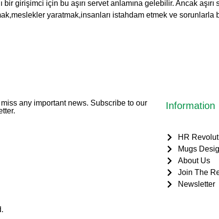
bir girişimci için bu aşırı servet anlamına gelebilir. Ancak aşırı
tmak,meslekler yaratmak,insanları istahdam etmek ve sorunlarla b
miss any important news. Subscribe to our
Information
tter.
HR Revolut
Mugs Desig
About Us
Join The Re
Newsletter
.