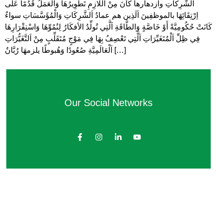
اَلشَّرِكاتِ وازدهارها كَانَ مِنْ اَللَّازِمِ تَطوِيرُهَا وَالْعَمَلُ قُدُمًا عَلَى
اِرْتِقَائِهَا بالموظفِينَ اَلَذِين هم عمادُ اَلشَّرِكَاتِ وَالْمُؤَسَّسَاتِ سواءٌ
كَانَتْ حُكُومِيَّةً أَوْ خَاصَّةٍ وَالطَّاقَةِ اَلَّتِي تُولِّدُ الأفكَارُ لِنُمُوِّهَا وَاسْتِقْرَارِهَا
فِي ظِلِّ اَلْمُتَغَيِّرَاتِ اَلَّتِي تَعْصِفُ بِهَا فِي مَوْجٍ مُتَقَلِّبٍ مِنْ اَلتَّغَيُّرَاتِ
اَلْعَالَمِيَّةِ صُعُودًا وَهُبوطًا يلزمهَا رُبَّانٌ […]
Our Social Networks