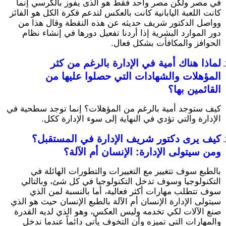
في مصر ولكن مصر واحد فقط هو الذى يفوز بالكرسي إنما
كانت اللعبة اليابانية كانت بالعكس لتدعم فكرة الكل هو الفائز
وواصل الدكتور شريف حديثه عن هذه النقطة وقال هذا من
دور الموارد البشرية إذا أردنا تفعيل دورها في إنشاء نظام
الحوافز والمكافأت بشكل فعال.
لماذا هناك أمية في الإدارة بالرغم من كثر
المؤهلات والشهادات التي حصلوا عليها من
القائمين بها؟
كيف ستوجد أمية بالرغم من المؤهلات؟ إنما توجد سطحية في
الإدارة والتي تؤدي في النهاية إلى سوء الإدارة ككل.
كيف يرى دكتور شريف الإدارة في المستقبل؟
ومن سيتولى الإدارة: الإنسان أم الآلة؟
بالطبع سوف تتغيير مع التغييرات والتطورات الهائلة في
التكنولوجيا وسوف تدخل التكنولوجيا في كل شئ، وبالتالي
سوف تتطلب مهارات أكثر فعالية، أما بالنسبة لمن الذي
سيتولى الإدارة الإنسان أم الآلة بالطبع الإنسان حيث هو الذي
صنع الآلات لكي تخدمه وليس العكس، وهو الذي لديه القدرة
والمهارات التي تميزه وأن التخوف يأتي دائماً عندما ندخل