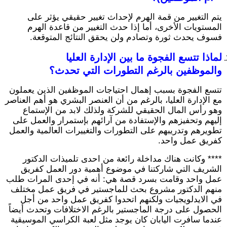
يتم التغيير من قمة الهرم لإحداث تغيير حقيقي يؤثر على
المستويات الأخرى، أما إذا حدث التغيير من قاعدة الهرم
فسوف يحدث ثورة وتصادم ولن يحقق النتائج المتوقعة.
لماذا تتسع الفجوة ما بين الإدارة العليا
والموظفين بالرغم التطورات التي تحدث؟
تتسع الفجوة بسبب إهمال احتياجات الموظفين الذين يعملون
مع الإدارة العليا، بالرغم من أن العنصر البشري هو أهم العناصر
وهو رأس المال الحقيقي للشركة ولذلك لابد من الإستماع
إليهم وتحفيزهم والإستفادة من آرائهم بإستمرار والعمل على
تطويرهم وتدريبهم على التطورات والتغييرات العالمية والعمل
كفريق عمل واحد.
**** وكانت هناك مداخلة رائعة من احدى تلميذات الدكتور
الشريف التي شاركتنا في موضوع أهمية دور العمل كفريق
عمل واحد وقامت بسرد قصة هي: أنه في إحدى المرات طلب
منهم الدكتور مشروع بحث للماجستير في فريق عمل مختلف
في الايدلويجيات ولكنهم اتحدوا كفريق عمل واحد من أجل
الحصول على درجة الماجستير بالرغم الاختلافات وتحدث أيضاً
عندما سافرت اليابان كان يوجد مثل لعبة الكراسي الموسيقية