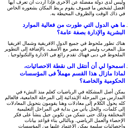
وليس لدى دولة مفضلة عن الأخرى فإذا أردت أن تعرف أيها
أفضل لشخص ما فسوف يقوم بربط المكان بشعوره الخاص
في ذاك الوقت والظروف المحيطة به.
ما هي الدول التي طورت من فعالية الموارد
البشرية والإدارة بصفة عامة؟
هناك تطور ملحوظ في جميع الدول الافريقية وشمال افريقيا
مثل المغرب وليس في مصر مع الأسف، بالإضافة إلى التطوير
الملحوط في دبى فهناك تقدم رائع فى الادارة والتكنولوجيا .
اسمحوا لي أن أنتقل الى نقطة الاحصائيات،
لماذا مازال هذا القسم مهملاً فى المؤسسات
الحكومية والخاصة؟
يمكن أصل المشكلة في الرياضيات كعلم منذ النشء في
المدارس من المرحلة الإبتدائية إلى المرحلة الجامعية، فالعالم
كله يحول الكلام إلى معادلات وهنا يقومون بتحويل المعادلات
إلى كلمات، والحل يأتي من بداية في المراحل التعليمية
المختلفة وذلك حتى نتمكن من تكوين جيل ينشأ على فكر
الإحصاء والعمل الرياضي. وبالتالي بناء قواعد بيانات
وإحصائيات سليمة يمكن الإعتماد عليها من المؤسسات