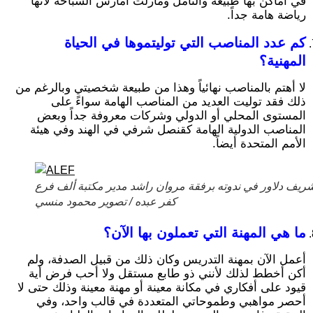
في أماكن بها طبيعة والتأمل ومازلت أمارس السباحة لأنها
رياضة هامة جداً.
كم عدد المناصب التي توليتموها في الحياة
المهنية؟
لا أهتم بالمناصب نهائياً وهذا من طبيعة شخصيتي وبالرغم من
ذلك فقد توليت العديد من المناصب الهامة سواءً على
المستوى المحلي أو الدولي وشركات معروفة جداً وبعض
المناصب الدولية الهامة كقنصل شرفي في الهند وفي هيئة
الأمم المتحدة أيضاً.
ريف دلاور في ندوته برفقة مروان راشد مدير مكتبة ألف فرع
كفر عبده / تصوير محمود منسي
ما هي المهنة التي تعملون بها الآن؟
أعمل الآن بمهنة التدريس وكان ذلك من قبيل الصدفة، ولم
أكن أخطط لذلك لأنني ذو طابع مستقل ولا أحب فرض أية
قيود على أفكاري في مكانة معينة أو مهنة معينة وذلك حتى لا
أحصر مواهبي وطموحاتي المتعددة في قالب واحد، وفي