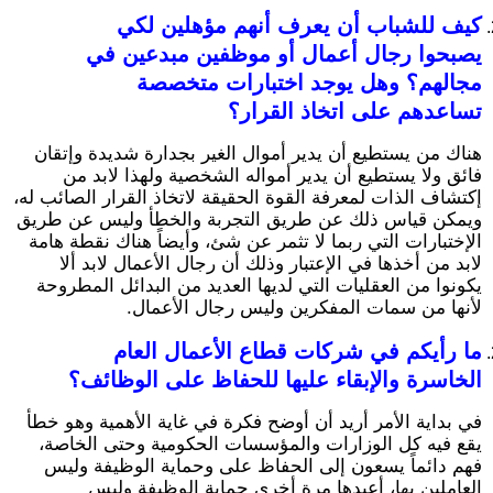
كيف للشباب أن يعرف أنهم مؤهلين لكي
يصبحوا رجال أعمال أو موظفين مبدعين في
مجالهم؟ وهل يوجد اختبارات متخصصة
تساعدهم على اتخاذ القرار؟
هناك من يستطيع أن يدير أموال الغير بجدارة شديدة وإتقان
فائق ولا يستطيع أن يدير أمواله الشخصية ولهذا لابد من
إكتشاف الذات لمعرفة القوة الحقيقة لاتخاذ القرار الصائب له،
ويمكن قياس ذلك عن طريق التجربة والخطأ وليس عن طريق
الإختبارات التي ربما لا تثمر عن شئ، وأيضاً هناك نقطة هامة
لابد من أخذها في الإعتبار وذلك أن رجال الأعمال لابد ألا
يكونوا من العقليات التي لديها العديد من البدائل المطروحة
لأنها من سمات المفكرين وليس رجال الأعمال.
ما رأيكم في شركات قطاع الأعمال العام
الخاسرة والإبقاء عليها للحفاظ على الوظائف؟
في بداية الأمر أريد أن أوضح فكرة في غاية الأهمية وهو خطأ
يقع فيه كل الوزارات والمؤسسات الحكومية وحتى الخاصة،
فهم دائماً يسعون إلى الحفاظ على وحماية الوظيفة وليس
العاملين بها، أعيدها مرة أخرى حماية الوظيفة وليس