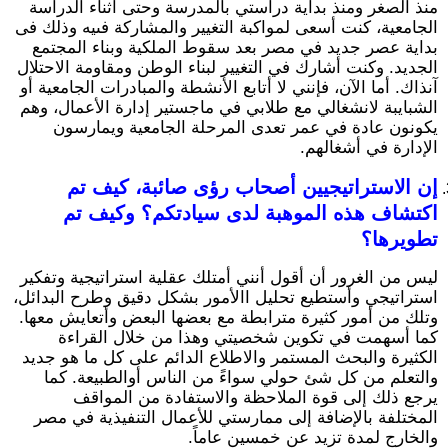
منذ الصغر ومنذ بداية دراستي بالمدرسة وحتى أثناء الدراسة
الجامعية، كنت أسعى لمواكبة التغيير والمشاركة فىيه وذلك فى
بداية عصر جديد في مصر بعد سقوط الملكية وبناء المجتمع
الجديد. وكنت أشارك في التغيير لبناء الوطن ومقاومة الاحتلال
آنذاك. أما الآن، فإنني لا أتابع الأنشطة والمبادرات الجامعية أو
الشبايبة لانشغالي مع طلابي في ماجستير إدارة الأعمال، وهم
يكونون عادة في عمر تعدى المرحلة الجامعية ويمارسون
الإدارة في أشغالهم.
إن الاستراتيجيين أصحاب رؤى صائبة، كيف تم
اكتشاف هذه الموهبة لدى سيادتكم؟ وكيف تم
تطويرها؟
ليس من الغرور أن أقول أنني أمتلك عقلية استراتيجية وتفكير
استراتيجي وأستطيع تحليل االأمور بشكل دقيق وطرح البدائل،
وتلك من أمور كثيرة مترابطة مع بعضها البعض وأتعايش معها.
كما أسهمت في تكوين شخصيتي وهذا من خلال القراءة
الكثيرة والبحث المستمر والاطلاع الدائم على كل ما هو جديد
والتعلم من كل شئ حولي سواءً من الناس أوالطبيعة. كما
يرجع ذلك إلى قوة الملاحظة والاستفادة من المواقف
المختلفة بالإضافة إلى ممارستي للأعمال التنفيذية في مصر
والخارج لمدة تزيد عن خمسين عاماً.