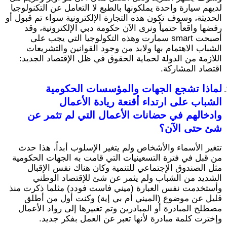
لديهم سيارة واحدة يملكونها بالطبع لا التعامل عن التكنولوجيا
الحديثة، وسوف تكون هذه التجارة الإلكترونية سواء تم قبول أو
رفضها واقعاً حتمياً ونرى الآن حكومة دبي الإلكترونية، وقد
أصبحت smart سمارت وهذه التكولوجيا التي يجب على
الشباب الاهتمام بها ولابد من وجود القوانين والتشريعات
اللازمة من الدولة لحماية الحقوق في ظل الإقتصاد الجديد:
اقتصاد المشاركة.
لماذا تشجع الجهات والمؤسسات الحكومية
الشباب على ارتداء أقنعة ريادة الأعمال
وادخالهم في حضانات الأعمال التي لم تثمر عن
شئ حتى الآن؟
تتغير الأسماء والأشخاص ولم يتغير الإسلوب أبداً، هذا حدث
من قبل في فترة التسعينيات التي قامت به الجهات الحكومية
مثل الصندوق الإجتماعي للتنمية وكان هناك نفس الإقبال
الشديد من الشباب ولم يثمر عن شئ للإقتصاد الوطني
وأستخدمت نفس العبارة (ميني فاست فودد) مثلما ذكرت منذ
قليل عن موضوع (الميني أم بي إية) وكنت أول من أطلق
مصطلح المبادرة أو المبادرين وتم تغييرها إلى رواد الأعمال
وإخترت كلمة مبادرة لأنها تعبر عن العمل بفكر جديد.