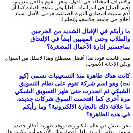
والأعراف المختلفة في الدول، ونحن نقوم بالفعل بتدريس
(قيم العمل) في الدراسات العليا وفي مناهج القيادة كما أن
آدم سميث اقتصادي الثورة الصناعية هو في الأصل أستاذ
أخلاق في جامعة جلاسجو بإنجلترا.
ما رأيكم في الإقبال الشديد من الخرجين
والطلاب وحتى المهنيين أيضاً في الإلتحاق
بماجستير إدارة الأعمال المصغرة؟
ميني فاست فودد هذا أفضل مصطلح وهذا لايقلل من السؤال
ولكن الإجابة الأصوب.
كانت هناك ظاهرة منذ التسعينيات تسمى (كيو
نت) وهو اسم شركة تقوم على نظام التسويق
الشبكي ثم انحدرت حتى ظهر التسويق الشبكي
مرة أخرى كما اقتحمت السوق شركات جديدة.
ما علاقة ذلك بالتجارة الالكترونية؟ وما رأيكم
في هذه الظاهرة؟
نحن نعيش في عالم التكنولوجيا ووقد ظهرت أفكار جديدة
وسوف يظهر المزيد ولعل أفضل مثال الآن هو أوبر وكريم هل